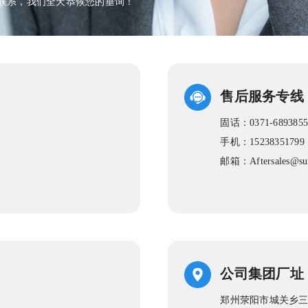
联系，我们全天恭候您的垂询！
售后服务专线
固话：0371-6893855
手机：15238351799
邮箱：Aftersales@sun
公司集团厂址
郑州荥阳市城关乡